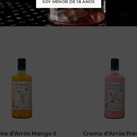
SOY MENOR DE 18 AÑOS
S
ma d’Arròs Mango 5
Crema d’Arròs Fre