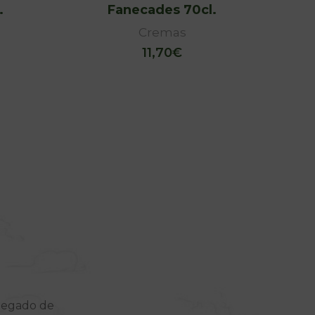
.
Fanecades 70cl.
Cremas
11,70
€
 legado de