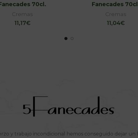
Fanecades 70cl.
Fanecades 70cl
Cremas
Cremas
11,17
€
11,04
€
rzo y trabajo incondicional hemos conseguido dejar un