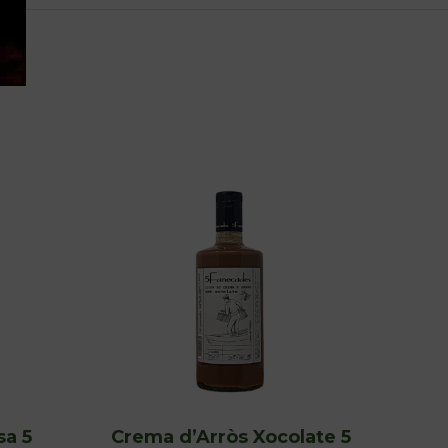
sa 5
Crema d’Arròs Xocolate 5
Crem