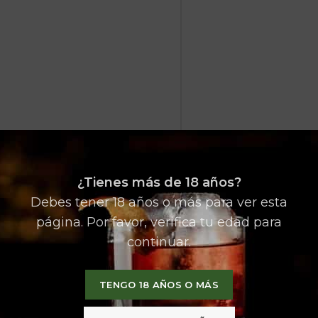
Name
*
¿Tienes más de 18 años?
Debes tener 18 años o más para ver esta
Guarda mi nombre, 
página. Por favor, verifica tu edad para
navegador para la p
continuar.
TENGO 18 AÑOS O MÁS