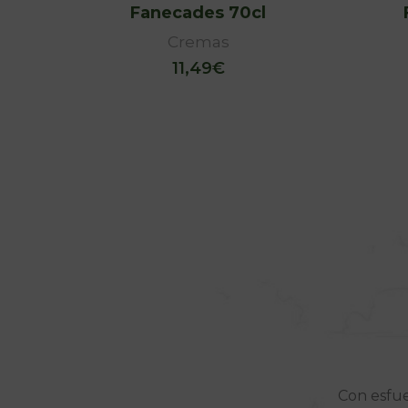
Fanecades 70cl
Cremas
11,49
€
Con esfue