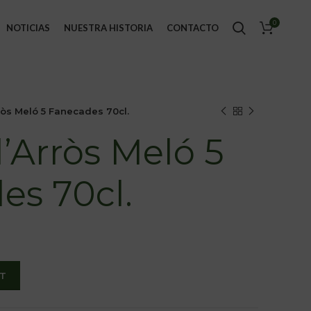
0
NOTICIAS
NUESTRA HISTORIA
CONTACTO
òs Meló 5 Fanecades 70cl.
’Arròs Meló 5
es 70cl.
T